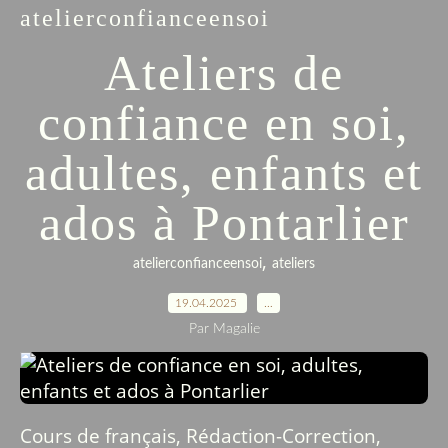
atelierconfianceensoi
Ateliers de
confiance en soi,
adultes, enfants et
ados à Pontarlier
,
atelierconfianceensoi
ateliers
19.04.2025
…
Par Magalie
Cours de français, Rédaction-Correction,