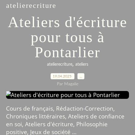
atelierecriture
Ateliers d'écriture
pour tous à
Pontarlier
,
atelierecriture
ateliers
19.04.2025
…
Par Magalie
Cours de français, Rédaction-Correction,
Chroniques littéraires, Ateliers de confiance
en soi, Ateliers d'écriture, Philosophie
positive, Jeux de société ...